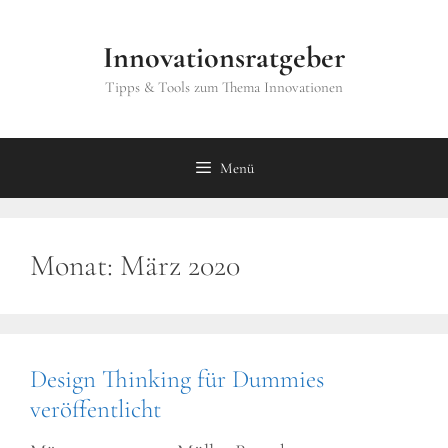
Zum
Inhalt
Innovationsratgeber
springen
Tipps & Tools zum Thema Innovationen
Menü
Monat:
März 2020
Design Thinking für Dummies
veröffentlicht