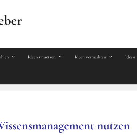
eber
ählen
Ideen umsetzen
Ideen vermarkten
Ideen 
 Wissensmanagement nutzen