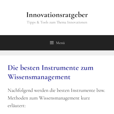
Zum
Inhalt
Innovationsratgeber
springen
Tipps & Tools zum Thema Innovationen
Menü
Die besten Instrumente zum
Wissensmanagement
Nachfolgend werden die besten Instrumente bzw.
Methoden zum Wissensmanagement kurz
erläutert: