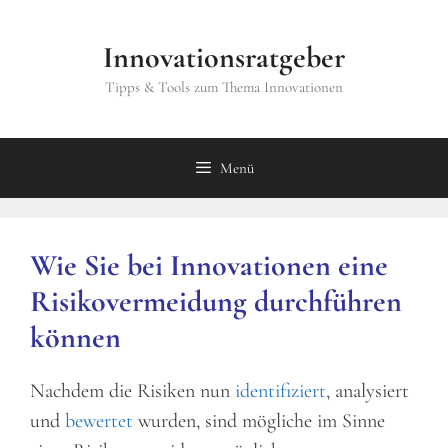
Zum
Inhalt
Innovationsratgeber
springen
Tipps & Tools zum Thema Innovationen
Menü
Wie Sie bei Innovationen eine
Risikovermeidung durchführen
können
Nachdem die Risiken nun
identifiziert
, analysiert
und
bewertet
wurden, sind mögliche im Sinne