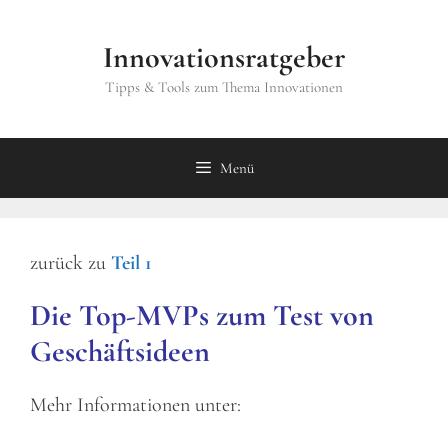
Zum
Inhalt
Innovationsratgeber
springen
Tipps & Tools zum Thema Innovationen
Menü
zurück zu
Teil 1
Die Top-MVPs zum Test von
Geschäftsideen
Mehr Informationen unter: